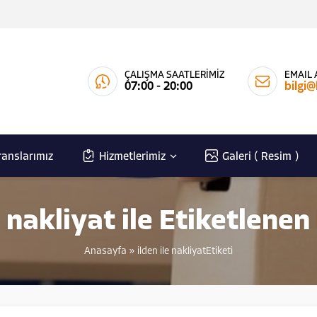
ÇALIŞMA SAATLERİMİZ
EMAIL 
07:00 - 20:00
bilgi
ranslarımız
Hizmetlerimiz
Galeri ( Resim )
e nakliyat ile Etiketlene
Anasayfa
»
ilden ile nakliyatEtiketi