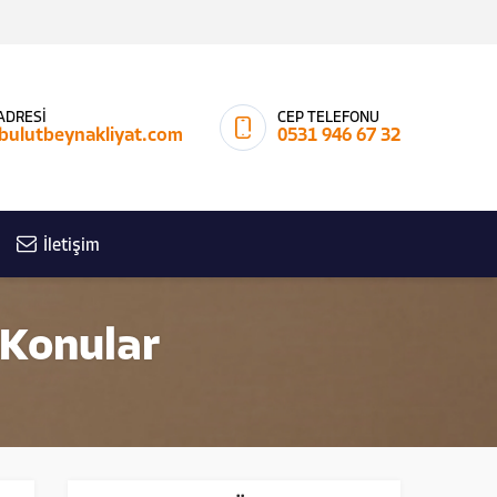
ADRESİ
CEP TELEFONU
@bulutbeynakliyat.com
0531 946 67 32
İletişim
n Konular