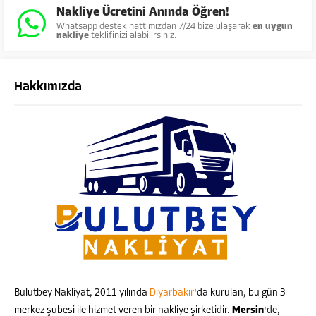
Nakliye Ücretini Anında Öğren!
sunduğumuz asansörlü...
arası nakliyat hizmetinde
Whatsapp destek hattımızdan 7/24 bize ulaşarak
en uygun
profesyonel...
nakliye
teklifinizi alabilirsiniz.
Hakkımızda
Bulutbey Nakliyat, 2011 yılında
Diyarbakır
'da kurulan, bu gün 3
merkez şubesi ile hizmet veren bir nakliye şirketidir.
Mersin
'de,