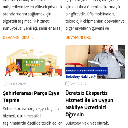
Bulutbey Nakliyat olarak,
İş yeri taşıma süreci, bir işletme
müşterilerimize en yüksek güvenlik
için oldukça önemli ve karmaşık
standartlarını sağlamak için
bir görevdir. Ofis mobilyaları,
sigortalı taşımacılık hizmeti
teknolojik ekipmanlar, dosyalar ve
sunuyoruz. Şehir içi, şehirler arası,
diğer eşyaların güvenli ve
parça eşya taşıma, ofis
sorunsuz bir şekilde taşınması,
DEVAMINI OKU →
DEVAMINI OKU →
taşımacılığı gibi tüm
işlerin aksamadan devam etmesi
hizmetlerimizde, eşyalarınızı
için kritiktir. Bulutbey Nakliyat...
güvence altına alıyoruz ve
herhangi bir zarar durumunda...
24.03.2024
24.03.2024
Şehirlerarası Parça Eşya
Ücretsiz Ekspertiz
Taşıma
Hizmeti İle En Uygun
Nakliye Ücretinizi
Şehirler arası parça eşya taşıma
Öğrenin
hizmeti, uzun mesafeli
taşınmalarda özellikle tercih edilen
Bulutbey Nakliyat olarak,