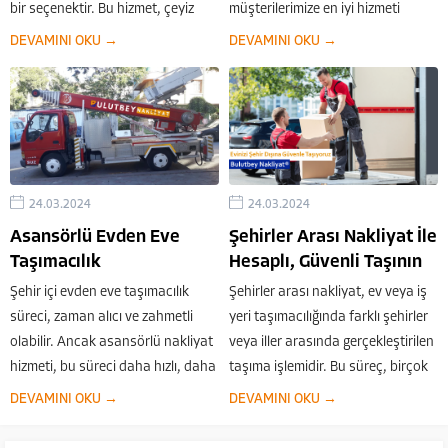
bir seçenektir. Bu hizmet, çeyiz
müşterilerimize en iyi hizmeti
eşyalarınızı veya diğer parça
sunmak ve taşınma sürecini
DEVAMINI OKU →
DEVAMINI OKU →
eşyalarınızı, büyük bir nakliye
kolaylaştırmak için ücretsiz
aracı kiralamadan ve tam yük
ekspertiz hizmeti sunuyoruz. Bu
taşımadan taşımanıza olanak
hizmet sayesinde, müşterilerimiz
tanır. Bulutbey...
eşyalarını inceleyerek en uygun
taşıma fiyatını öğrenebilirler.
Bulutbey Nakliyat Ekibi İle En
24.03.2024
24.03.2024
Uygun Taşıma...
Asansörlü Evden Eve
Şehirler Arası Nakliyat İle
Taşımacılık
Hesaplı, Güvenli Taşının
Şehir içi evden eve taşımacılık
Şehirler arası nakliyat, ev veya iş
süreci, zaman alıcı ve zahmetli
yeri taşımacılığında farklı şehirler
olabilir. Ancak asansörlü nakliyat
veya iller arasında gerçekleştirilen
hizmeti, bu süreci daha hızlı, daha
taşıma işlemidir. Bu süreç, birçok
güvenli ve daha sorunsuz hale
detayı içeren ve özenle
DEVAMINI OKU →
DEVAMINI OKU →
getirir. Bulutbey Nakliyat olarak,
planlanması gereken bir süreçtir.
şehir içi ev taşımacılığında
Bulutbey Nakliyat olarak, şehirler