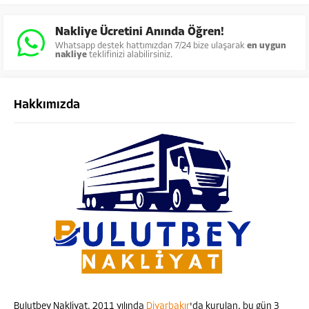
Nakliye Ücretini Anında Öğren!
Whatsapp destek hattımızdan 7/24 bize ulaşarak
en uygun
nakliye
teklifinizi alabilirsiniz.
Hakkımızda
Bulutbey Nakliyat, 2011 yılında
Diyarbakır
'da kurulan, bu gün 3